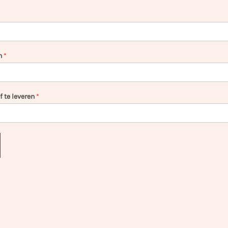
n
*
 te leveren
*