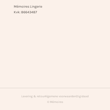
Mémoires Lingerie
Kvk: 86643487
Levering & retour
Algemene voorwaarden
Digidaad
© Mémoires