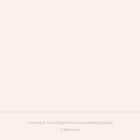
Levering & retour
Algemene voorwaarden
Digidaad
© Mémoires