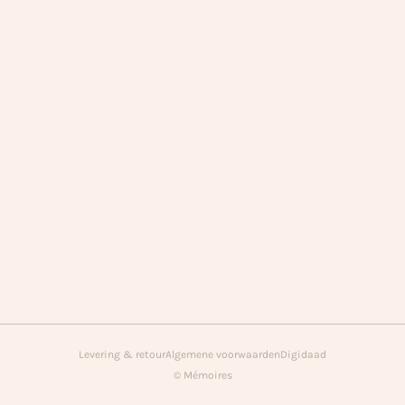
Levering & retour
Algemene voorwaarden
Digidaad
© Mémoires