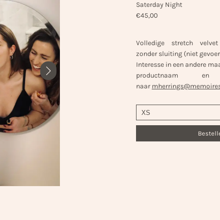
Saterday Night
€
45,00
Volledige stretch velvet
zonder sluiting (niet gevoe
Interesse in een andere ma
productnaam e
naar
mherrings@memoiresl
Bestell