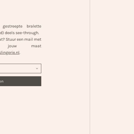
 gestreepte bralette
rd) deels see-through.
at? Stuur een mail met
n jouw maat
ingerie.nl
.
en